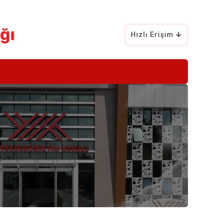
ğı
Hızlı Erişim