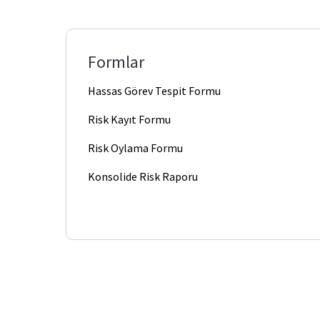
İç
Denetçiler
Faydalı
Bağlantılar
Organizasyon
Formlar
Şeması
Hassas Görev Tespit Formu
Risk Kayıt Formu
Risk Oylama Formu
Konsolide Risk Raporu